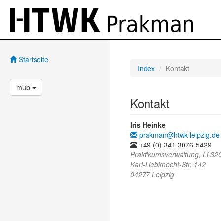
Startseite
Index
Kontakt
mub
Kontakt
Iris Heinke
prakman@htwk-leipzig.de
+49 (0) 341 3076-5429
Praktikumsverwaltung, Li 32
Karl-Liebknecht-Str. 142
04277 Leipzig