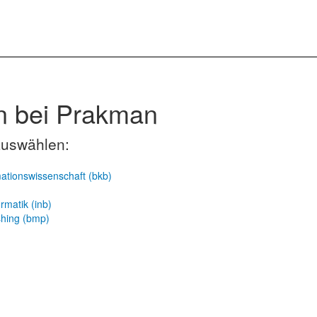
n bei Prakman
auswählen:
mationswissenschaft (bkb)
rmatik (inb)
shing (bmp)